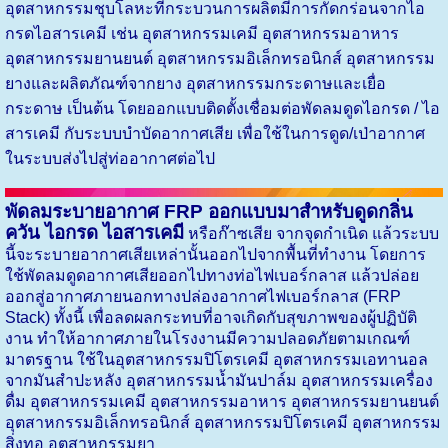
อุตสาหกรรมชุบโลหะที่กระบวนการผลิตมีการกัดกร่อนจากไอ
กรดไอสารเคมี เช่น อุตสาหกรรมเคมี อุตสาหกรรมอาหาร
อุตสาหกรรมยานยนต์ อุตสาหกรรมอิเล็กทรอนิกส์ อุตสาหกรรม
ยางและผลิตภัณฑ์จากยาง อุตสาหกรรมกระดาษและเยื่อ
กระดาษ เป็นต้น โดยออกแบบติดตั้งเชื่อมต่อ
พัดลมดูดไอกรด
/ ไอ
สารเคมี กับระบบบำบัดอากาศเสีย เพื่อใช้ในการดูด/เป่าอากาศ
ในระบบส่งไปสู่ท่ออากาศต่อไป
พัดลมระบายอากาศ FRP
ออกแบบมาสำหรับดูดกลิ่น
ควัน ไอกรด ไอสารเคมี
หรือก๊าซเสีย จากจุดกำเนิด แล้วระบบ
นี้จะระบายอากาศเสียเหล่านั้นออกไปจากพื้นที่ทำงาน โดยการ
ใช้พัดลมดูดอากาศเสียออกไปทางท่อไฟเบอร์กลาส แล้วปล่อย
ออกสู่อากาศภายนอกทางปล่องอากาศไฟเบอร์กลาส (
FRP
Stack)
ทั้งนี้ เพื่อลดผลกระทบที่อาจเกิดกับสุขภาพของผู้ปฏิบัติ
งาน ทำให้อากาศภายในโรงงานมีความปลอดภัยตามเกณฑ์
มาตรฐาน ใช้ในอุตสาหกรรมปิโตรเคมี อุตสาหกรรมเอทานอล
จากมันสำปะหลัง อุตสาหกรรมน้ำมันปาล์ม อุตสาหกรรมเครื่อง
ดื่ม อุตสาหกรรมเคมี อุตสาหกรรมอาหาร อุตสาหกรรมยานยนต์
อุตสาหกรรมอิเล็กทรอนิกส์ อุตสาหกรรมปิโตรเคมี อุตสาหกรรม
สิ่งทอ อุตสาหกรรมยา