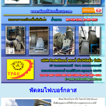
พัดลมไฟเบอร์กลาส