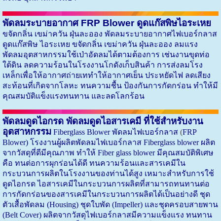
พัดลมระบายอากาศ FRP Blower ดูดแก๊สพิษไอระเหย
ขจัดกลิ่น เขม่าควัน ฝุ่นละออง พัดลมระบายอากาศไฟเบอร์กลาส
ดูดแก๊สพิษ ไอระเหย ขจัดกลิ่น เขม่าควัน ฝุ่นละออง ลมแรง
พัดลมอุตสาหกรรมใช้เป่าอัดลมได้ตามต้องการ เช่นงานขุดท่อ
ใต้ดิน ลดความร้อนในโรงงานโกดังเก็บสินค้า การส่งลมโรง
เหล็กเพื่อให้อากาศถ่ายเททำให้อากาศเย็น ประหยัดไฟ ลดเสียง
สะท้อนที่เกิดจากโลหะ ทนความชื้น ป้องกันการกัดกร่อน ทำให้มี
คุณสมบัติแข็งแรงทนทาน และลดโลกร้อน
พัดลมดูดไอกรด พัดลมดูดไอสารเคมี ที่ใช้สำหรับงาน
อุตสาหกรรม
Fiberglass Blower
พัดลมไฟเบอร์กลาส
(
FRP
Blower)
โรงงานผู้ผลิตพัดลมไฟเบอร์กลาส
Fiberglass blower
ผลิต
จากวัสดุที่ดีมีคุณภาพ ทำให้
Fiber glass blower
มีคุณสมบัติพิเศษ
คือ ทนต่อการผุกร่อนได้ดี ทนความร้อนและสารเคมีใน
กระบวนการผลิตในโรงงานของท่านได้สูง เหมาะสำหรับการใช้
ดูดไอกรด ไอสารเคมีในกระบวนการผลิตที่สามารถทนทานต่อ
การกัดกร่อนของสารเคมีในกระบวนการผลิตได้เป็นอย่างดี ชุด
ตัวเสื้อพัดลม (
Housing)
ชุดใบพัด (
Impeller)
และชุดครอบสายพาน
(
Belt Cover)
ผลิตจากวัสดุไฟเบอร์กลาสมีความแข็งแรง ทนทาน