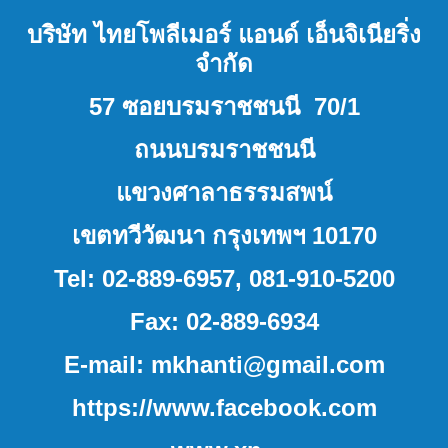
บริษัท ไทยโพลีเมอร์ แอนด์ เอ็นจิเนียริ่ง
จำกัด
57
ซอยบรมราชชนนี
70/1
ถนนบรมราชชนนี
แขวงศาลาธรรมสพน์
เขตทวีวัฒนา
กรุงเทพฯ
10170
Tel: 02-889-6957, 081-910-5200
Fax: 02-889-6934
E-mail:
mkhanti@gmail.com
https://www.facebook.com