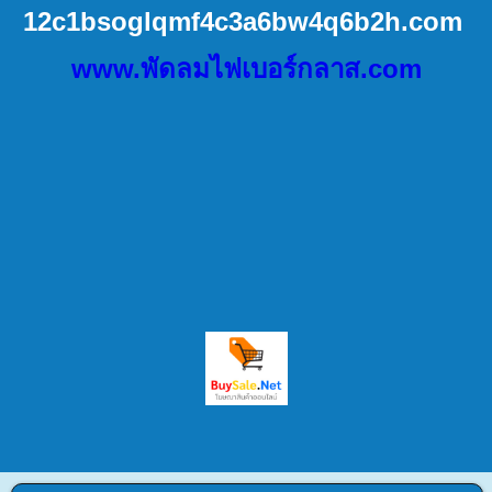
12c1bsoglqmf4c3a6bw4q6b2h.
com
www.พัดลมไฟเบอร์กลาส.com